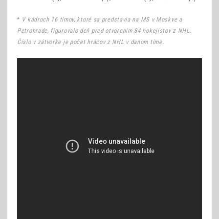
*
V kádroch 16 tímov, ktoré sa predstavia na MS v Moskve a
Petrohrade, figurovalo deň pred otvorením 84 hokejistov z NHL.
Číslo v zátvorke je počet hráčov z NHL v danom tíme.