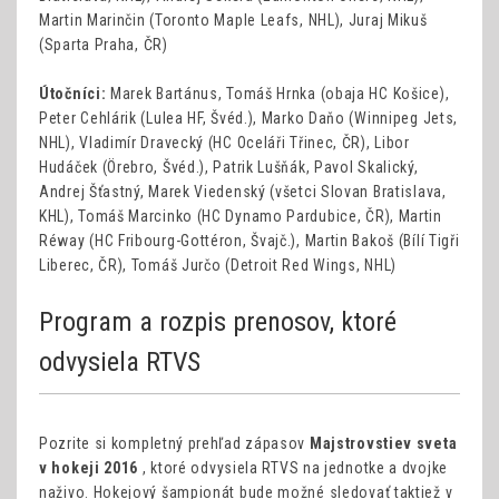
Martin Marinčin (Toronto Maple Leafs, NHL), Juraj Mikuš
(Sparta Praha, ČR)
Útočníci:
Marek Bartánus, Tomáš Hrnka (obaja HC Košice),
Peter Cehlárik (Lulea HF, Švéd.), Marko Daňo (Winnipeg Jets,
NHL), Vladimír Dravecký (HC Oceláři Třinec, ČR), Libor
Hudáček (Örebro, Švéd.), Patrik Lušňák, Pavol Skalický,
Andrej Šťastný, Marek Viedenský (všetci Slovan Bratislava,
KHL), Tomáš Marcinko (HC Dynamo Pardubice, ČR), Martin
Réway (HC Fribourg-Gottéron, Švajč.), Martin Bakoš (Bílí Tigři
Liberec, ČR), Tomáš Jurčo (Detroit Red Wings, NHL)
Program a rozpis prenosov, ktoré
odvysiela RTVS
Pozrite si kompletný prehľad zápasov
Majstrovstiev sveta
v hokeji 2016
, ktoré odvysiela RTVS na jednotke a dvojke
naživo. Hokejový šampionát bude možné sledovať taktiež v