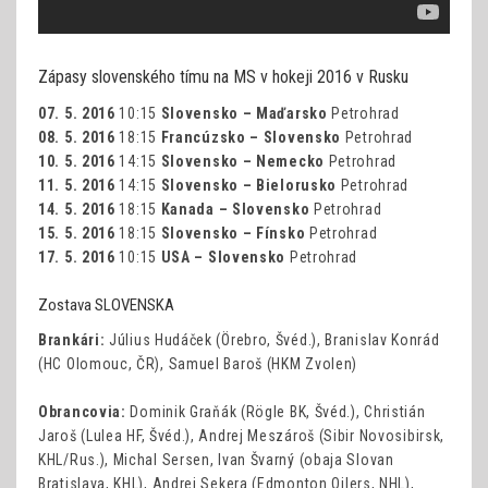
Zápasy slovenského tímu na MS v hokeji 2016 v Rusku
07. 5. 2016
10:15
Slovensko – Maďarsko
Petrohrad
08. 5. 2016
18:15
Francúzsko – Slovensko
Petrohrad
10. 5. 2016
14:15
Slovensko – Nemecko
Petrohrad
11. 5. 2016
14:15
Slovensko – Bielorusko
Petrohrad
14. 5. 2016
18:15
Kanada – Slovensko
Petrohrad
15. 5. 2016
18:15
Slovensko – Fínsko
Petrohrad
17. 5. 2016
10:15
USA – Slovensko
Petrohrad
Zostava SLOVENSKA
Brankári:
Július Hudáček (Örebro, Švéd.), Branislav Konrád
(HC Olomouc, ČR), Samuel Baroš (HKM Zvolen)
Obrancovia:
Dominik Graňák (Rögle BK, Švéd.), Christián
Jaroš (Lulea HF, Švéd.), Andrej Meszároš (Sibir Novosibirsk,
KHL/Rus.), Michal Sersen, Ivan Švarný (obaja Slovan
Bratislava, KHL), Andrej Sekera (Edmonton Oilers, NHL),