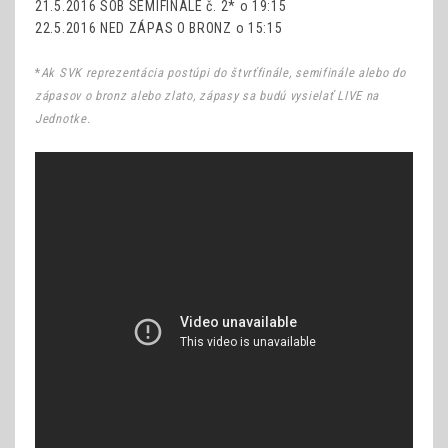
21.5.2016 SOB SEMIFINÁLE č. 2* o 19:15
22.5.2016 NED ZÁPAS O BRONZ o 15:15
*
Ak SVK reprezentácia postúpi do štvrťfinále, semifinále alebo do
zápasov o bronz alebo zlato, zápasy sa budú vysielať LIVE na
Jednotke.