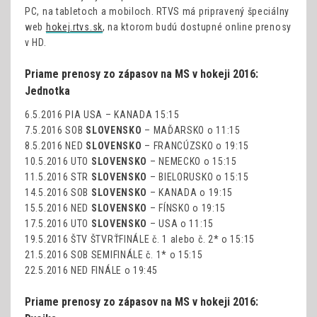
PC, na tabletoch a mobiloch. RTVS má pripravený špeciálny
web
hokej.rtvs.sk
, na ktorom budú dostupné online prenosy
v HD.
Priame prenosy zo zápasov na MS v hokeji 2016:
Jednotka
6.5.2016 PIA USA – KANADA 15:15
7.5.2016 SOB
SLOVENSKO
– MAĎARSKO o 11:15
8.5.2016 NED
SLOVENSKO
– FRANCÚZSKO o 19:15
10.5.2016 UTO
SLOVENSKO
– NEMECKO o 15:15
11.5.2016 STR
SLOVENSKO
– BIELORUSKO o 15:15
14.5.2016 SOB
SLOVENSKO
– KANADA o 19:15
15.5.2016 NED
SLOVENSKO
– FÍNSKO o 19:15
17.5.2016 UTO
SLOVENSKO
– USA o 11:15
19.5.2016 ŠTV ŠTVRŤFINÁLE č. 1 alebo č. 2* o 15:15
21.5.2016 SOB SEMIFINÁLE č. 1* o 15:15
22.5.2016 NED FINÁLE o 19:45
Priame prenosy zo zápasov na MS v hokeji 2016: