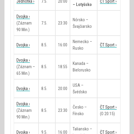
Jednotka ›
7.5.
20:00
ČT Sport ›
– Lotyšsko
Dvojka ›
Nórsko –
(záznam
7.5.
23:30
Švajčiarsko
90 Min.)
Nemecko –
Dvojka ›
8.5.
16:00
ČT Sport ›
Rusko
Dvojka ›
Kanada –
(záznam –
8.5.
18:55
Bielorusko
65 Min.)
USA –
Dvojka ›
8.5.
20:00
Švédsko
Dvojka ›
Česko –
ČT Sport ›
(záznam
8.5.
23:30
Fínsko
(o 20:15)
90 Min.)
Taliansko –
Dvojka ›
9.5.
16:00
ČT Sport ›