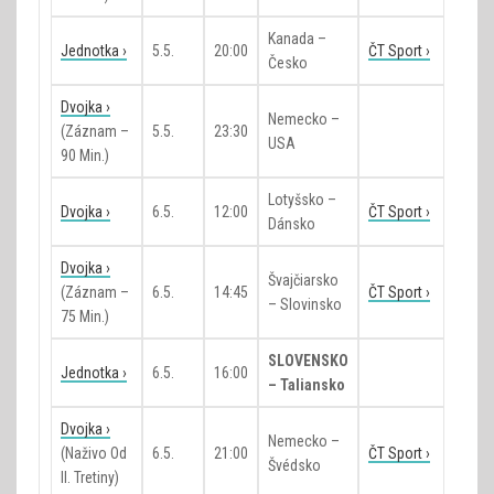
Kanada –
Jednotka ›
5.5.
20:00
ČT Sport ›
Česko
Dvojka ›
Nemecko –
(záznam –
5.5.
23:30
USA
90 Min.)
Lotyšsko –
Dvojka ›
6.5.
12:00
ČT Sport ›
Dánsko
Dvojka ›
Švajčiarsko
(záznam –
6.5.
14:45
ČT Sport ›
– Slovinsko
75 Min.)
SLOVENSKO
Jednotka ›
6.5.
16:00
– Taliansko
Dvojka ›
Nemecko –
(naživo Od
6.5.
21:00
ČT Sport ›
Švédsko
II. Tretiny)