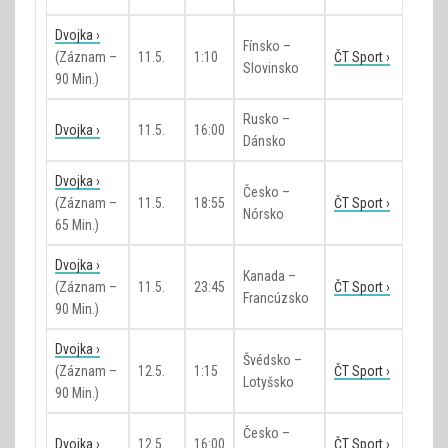
Dvojka ›
Fínsko –
(záznam –
11.5.
1:10
ČT Sport ›
Slovinsko
90 Min.)
Rusko –
Dvojka ›
11.5.
16:00
Dánsko
Dvojka ›
Česko –
(záznam –
11.5.
18:55
ČT Sport ›
Nórsko
65 Min.)
Dvojka ›
Kanada –
(záznam –
11.5.
23:45
ČT Sport ›
Francúzsko
90 Min.)
Dvojka ›
Švédsko –
(záznam –
12.5.
1:15
ČT Sport ›
Lotyšsko
90 Min.)
Česko –
Dvojka ›
12.5.
16:00
ČT Sport ›