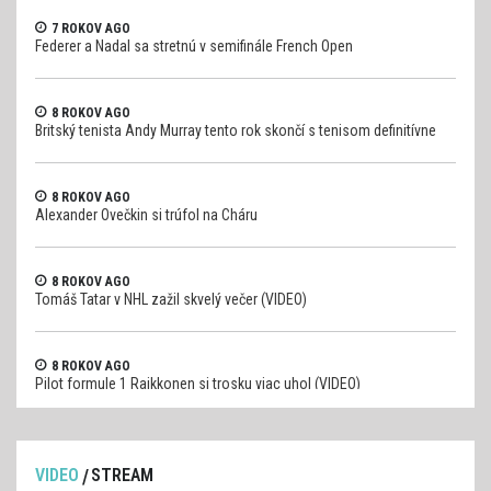
7 ROKOV AGO
Federer a Nadal sa stretnú v semifinále French Open
8 ROKOV AGO
Britský tenista Andy Murray tento rok skončí s tenisom definitívne
8 ROKOV AGO
Alexander Ovečkin si trúfol na Cháru
8 ROKOV AGO
Tomáš Tatar v NHL zažil skvelý večer (VIDEO)
8 ROKOV AGO
Pilot formule 1 Raikkonen si trosku viac uhol (VIDEO)
VIDEO
STREAM