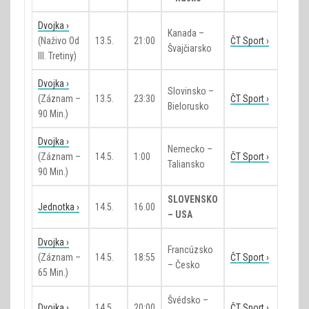
Dvojka ›
Kanada –
(naživo Od
13.5.
21:00
ČT Sport ›
Švajčiarsko
III. Tretiny)
Dvojka ›
Slovinsko –
(záznam –
13.5.
23:30
ČT Sport ›
Bielorusko
90 Min.)
Dvojka ›
Nemecko –
(záznam –
14.5.
1:00
ČT Sport ›
Taliansko
90 Min.)
SLOVENSKO
Jednotka ›
14.5.
16.00
– USA
Dvojka ›
Francúzsko
(záznam –
14.5.
18:55
ČT Sport ›
– Česko
65 Min.)
Švédsko –
Dvojka ›
14.5.
20:00
ČT Sport ›