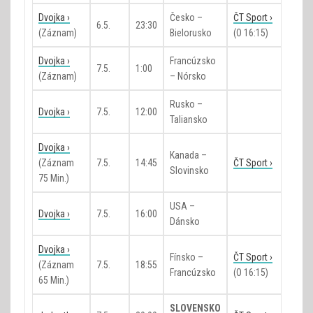
Dvojka ›
Česko –
ČT Sport ›
6.5.
23:30
(záznam)
Bielorusko
(o 16:15)
Dvojka ›
Francúzsko
7.5.
1:00
(záznam)
– Nórsko
Rusko –
Dvojka ›
7.5.
12:00
Taliansko
Dvojka ›
Kanada –
(záznam
7.5.
14:45
ČT Sport ›
Slovinsko
75 Min.)
USA –
Dvojka ›
7.5.
16:00
Dánsko
Dvojka ›
Fínsko –
ČT Sport ›
(záznam
7.5.
18:55
Francúzsko
(o 16:15)
65 Min.)
SLOVENSKO