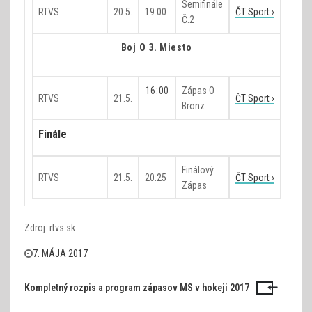
Semifinále
RTVS
20.5.
19:00
ČT Sport ›
Č.2
Boj O 3. Miesto
16:00
Zápas O
RTVS
21.5.
ČT Sport ›
Bronz
Finále
Finálový
RTVS
21.5.
20:25
ČT Sport ›
Zápas
Zdroj: rtvs.sk
7. MÁJA 2017
Kompletný rozpis a program zápasov MS v hokeji 2017
Navigácia