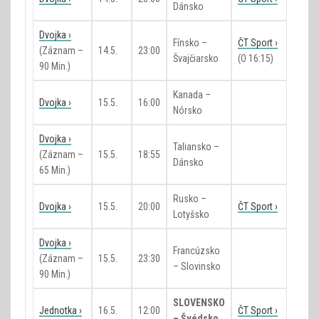
Dánsko
Dvojka ›
Fínsko –
ČT Sport ›
(záznam –
14.5.
23:00
Švajčiarsko
(o 16:15)
90 Min.)
Kanada –
Dvojka ›
15.5.
16:00
Nórsko
Dvojka ›
Taliansko –
(záznam –
15.5.
18:55
Dánsko
65 Min.)
Rusko –
Dvojka ›
15.5.
20:00
ČT Sport ›
Lotyšsko
Dvojka ›
Francúzsko
(záznam –
15.5.
23:30
– Slovinsko
90 Min.)
SLOVENSKO
Jednotka ›
16.5.
12:00
ČT Sport ›
– Švédsko