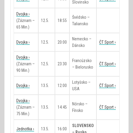
Slovinsko
Dvojka ›
Švédsko –
(záznam –
12.5.
18:55
Taliansko
65 Min.)
Nemecko –
Dvojka ›
12.5.
20:00
ČT Sport ›
Dánsko
Dvojka ›
Francúzsko
(záznam –
12.5.
23:30
ČT Sport ›
– Bielorusko
90 Min.)
Lotyšsko –
Dvojka ›
13.5.
12:00
ČT Sport ›
USA
Dvojka ›
Nórsko –
(záznam –
13.5.
14:45
ČT Sport ›
Fínsko
75 Min.)
SLOVENSKO
Jednotka ›
13.5.
16:00
– Rusko