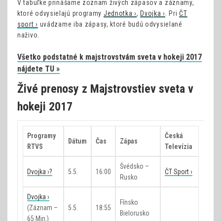
V tabuľke prinášame zoznam živých zápasov a záznamy,
ktoré odvysielajú programy
Jednotka ›
,
Dvojka ›
. Pri
ČT
sport ›
uvádzame iba zápasy, ktoré budú odvysielané
naživo.
Všetko podstatné k majstrovstvám sveta v hokeji 2017
nájdete TU »
Živé prenosy z Majstrovstiev sveta v
hokeji 2017
Programy
Česká
Dátum
Čas
Zápas
RTVS
Televízia
Švédsko –
Dvojka ›?
5.5.
16:00
ČT Sport ›
Rusko
Dvojka ›
Fínsko
(záznam –
5.5.
18:55
Bielorusko
65 Min.)