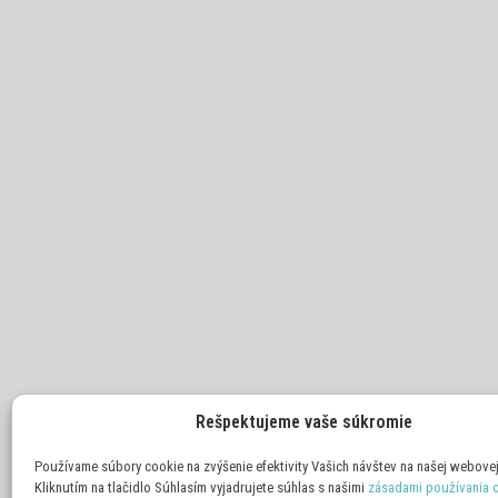
Rešpektujeme vaše súkromie
Používame súbory cookie na zvýšenie efektivity Vašich návštev na našej webovej
Kliknutím na tlačidlo Súhlasím vyjadrujete súhlas s našimi
zásadami používania 