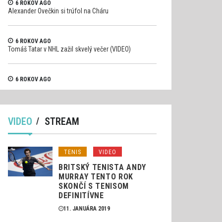
6 ROKOV AGO
Alexander Ovečkin si trúfol na Cháru
6 ROKOV AGO
Tomáš Tatar v NHL zažil skvelý večer (VIDEO)
6 ROKOV AGO
Pilot formule 1 Raikkonen si trosku viac uhol (VIDEO)
VIDEO
STREAM
TENIS
VIDEO
BRITSKÝ TENISTA ANDY
MURRAY TENTO ROK
SKONČÍ S TENISOM
DEFINITÍVNE
11. JANUÁRA 2019