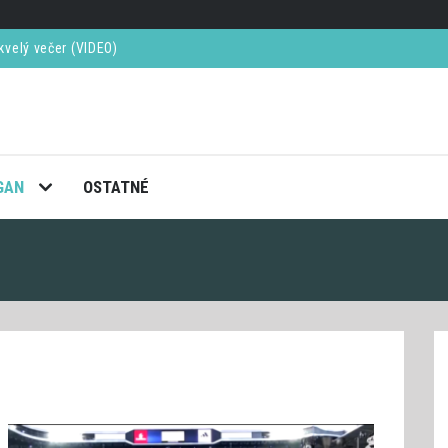
kvelý večer (VIDEO)
ú v semifinále French Open
ay tento rok skončí s tenisom definitívne
ol na Cháru
GAN
OSTATNÉ