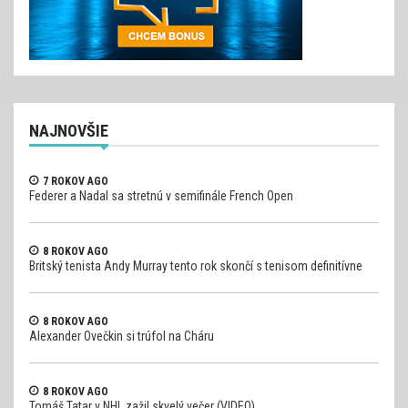
NAJNOVŠIE
7 ROKOV AGO
Federer a Nadal sa stretnú v semifinále French Open
8 ROKOV AGO
Britský tenista Andy Murray tento rok skončí s tenisom definitívne
8 ROKOV AGO
Alexander Ovečkin si trúfol na Cháru
8 ROKOV AGO
Tomáš Tatar v NHL zažil skvelý večer (VIDEO)