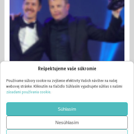
Rešpektujeme vaše súkromie
Používame súbory cookie na zvýšenie efektivity Vašich návštev na našej
webovej stránke. Kliknutím na tlačidlo Súhlasím vyjadrujete súhlas s našimi
zásadami používania cookie
.
OSTATNÉ ŠPORTY
VIDEO
PILOT FORMULE 1 RAIKKONEN SI TROSKU VIAC UHOL
(VIDEO)
Súhlasím
9. DECEMBRA 2018
Nesúhlasím