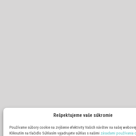
Rešpektujeme vaše súkromie
Používame súbory cookie na zvýšenie efektivity Vašich návštev na našej webovej
Kliknutím na tlačidlo Súhlasím vyjadrujete súhlas s našimi
zásadami používania 