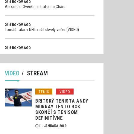
6 ROKOV AGO
Alexander Ovečkin si trúfol na Cháru
6 ROKOV AGO
Tomáš Tatar v NHL zažil skvelý večer (VIDEO)
6 ROKOV AGO
Pilot formule 1 Raikkonen si trosku viac uhol (VIDEO)
VIDEO
STREAM
TENIS
VIDEO
BRITSKÝ TENISTA ANDY
MURRAY TENTO ROK
SKONČÍ S TENISOM
DEFINITÍVNE
11. JANUÁRA 2019