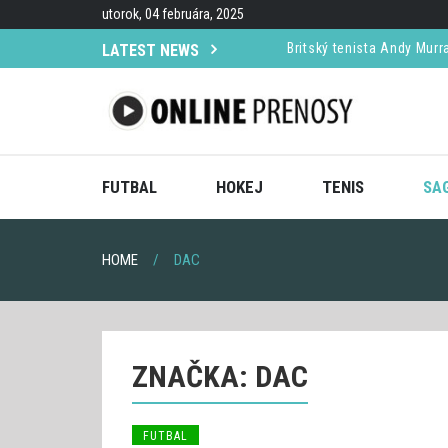
Skip
utorok, 04 februára, 2025
to
content
Britský tenista Andy Murr
LATEST NEWS
SLEDUJTE
Alexander Ovečkin si trúf
ONLINE
PRENOSY
Tomáš Tatar v NHL zažil s
NA
INTERNETE
NAŽIVO
Federer a Nadal sa stretn
FUTBAL
HOKEJ
TENIS
SA
HOME
DAC
ZNAČKA:
DAC
FUTBAL