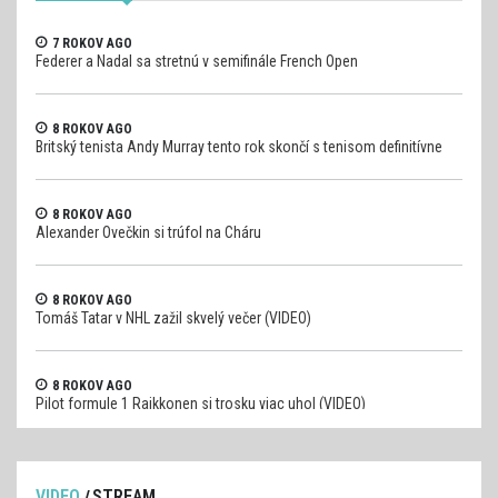
7 ROKOV AGO
Federer a Nadal sa stretnú v semifinále French Open
8 ROKOV AGO
Britský tenista Andy Murray tento rok skončí s tenisom definitívne
8 ROKOV AGO
Alexander Ovečkin si trúfol na Cháru
8 ROKOV AGO
Tomáš Tatar v NHL zažil skvelý večer (VIDEO)
8 ROKOV AGO
Pilot formule 1 Raikkonen si trosku viac uhol (VIDEO)
VIDEO
STREAM