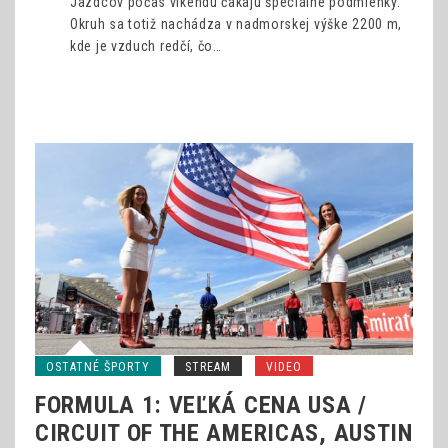
Jazdcov počas víkendu čakajú špeciálne podmienky.
Okruh sa totiž nachádza v nadmorskej výške 2200 m,
kde je vzduch redčí, čo…
OSTATNÉ ŠPORTY
STREAM
VIDEO
FORMULA 1: VEĽKÁ CENA USA /
CIRCUIT OF THE AMERICAS, AUSTIN