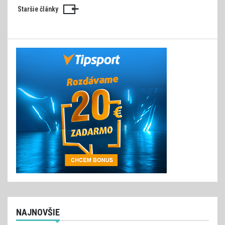
Staršie články
Navigácia
v
článkoch
NAJNOVŠIE