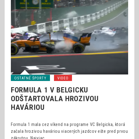
OSTATNÉ ŠPORTY
VIDEO
FORMULA 1 V BELGICKU
ODŠTARTOVALA HROZIVOU
HAVÁRIOU
Formula 1 mala cez víkend na programe VC Belgicka, ktorá
začala hrozivou haváriou viacerých jazdcov ešte pred prvou
zákrutou. Najviac…