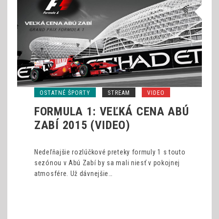
OSTATNÉ ŠPORTY
STREAM
VIDEO
FORMULA 1: VEĽKÁ CENA ABÚ
ZABÍ 2015 (VIDEO)
Nedeľňajšie rozlúčkové preteky formuly 1 s touto
sezónou v Abú Zabí by sa mali niesť v pokojnej
atmosfére. Už dávnejšie…