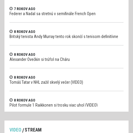
7 ROKOV AGO
Federer a Nadal sa stretnú v semifinále French Open
8 ROKOV AGO
Britský tenista Andy Murray tento rok skončí s tenisom definitívne
8 ROKOV AGO
Alexander Ovečkin si trúfol na Cháru
8 ROKOV AGO
Tomáš Tatar v NHL zažil skvelý večer (VIDEO)
8 ROKOV AGO
Pilot formule 1 Raikkonen si trosku viac uhol (VIDEO)
VIDEO
STREAM