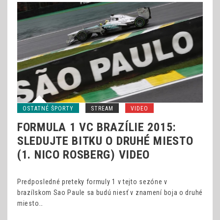
OSTATNÉ ŠPORTY
STREAM
VIDEO
FORMULA 1 VC BRAZÍLIE 2015:
SLEDUJTE BITKU O DRUHÉ MIESTO
(1. NICO ROSBERG) VIDEO
Predposledné preteky formuly 1 v tejto sezóne v
brazílskom Sao Paule sa budú niesť v znamení boja o druhé
miesto…