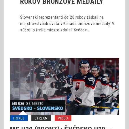
ROKOV BRONZOVÉ MEDAILY
Slovenskí reprezentanti do 20 rokov získali na
majstrovstvách sveta v Kanade bronzové medaily. V
súboji o tretie miesto zdolali Švédov…
HOKEJ
STREAM
VIDEO