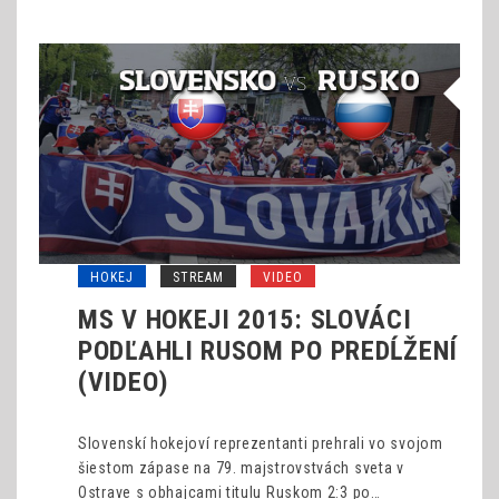
HOKEJ
STREAM
VIDEO
MS V HOKEJI 2015: SLOVÁCI
PODĽAHLI RUSOM PO PREDĹŽENÍ
(VIDEO)
Slovenskí hokejoví reprezentanti prehrali vo svojom
šiestom zápase na 79. majstrovstvách sveta v
Ostrave s obhajcami titulu Ruskom 2:3 po…