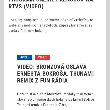
RTVS (VIDEO)
Hokejový šampionát bude možné pozerať v televízii, na
webe aj v mobiloch a tabletoch. Zápasy Majstrovstiev
sveta v ľadovom hokeji…
HOKEJ
VIDEO
VIDEO: BRONZOVÁ OSLAVA
ERNESTA BOKROŠA. TSUNAMI
REMIX Z FUN RÁDIA
Pozrite si ako sa z bronzovej medaily tešil tréner
slovenských juniorských hokejistov Ernest Bokroš.
Tsunami remix z Fun rádia. Zdroj:…