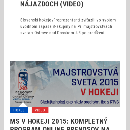
NÁJAZDOCH (VIDEO)
Slovenskí hokejoví reprezentanti zvíťazili vo svojom
úvodnom zápase B-skupiny na 79. majstrovstvách
sveta v Ostrave nad Dánskom 4:3 po predĺžení…
HOKEJ
VIDEO
MS V HOKEJI 2015: KOMPLETNÝ
PROGRAM ONLINE PRENOSOV NA