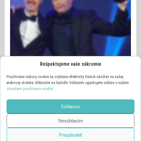
Rešpektujeme vaše súkromie
Používame súbory cookie na zvýšenie efektivity Vašich návštev na našej
webovej stránke. Kliknutím na tlačidlo Súhlasím vyjadrujete súhlas s našimi
zásadami používania cookie
.
OSTATNÉ ŠPORTY
VIDEO
PILOT FORMULE 1 RAIKKONEN SI TROSKU VIAC UHOL
(VIDEO)
Súhlasím
9. DECEMBRA 2018
Nesúhlasím
Prispôsobiť