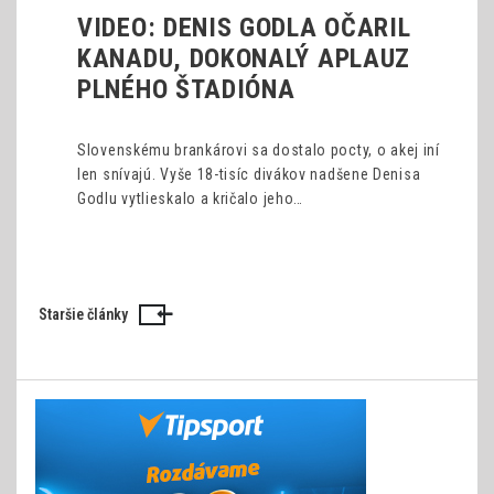
VIDEO: DENIS GODLA OČARIL
KANADU, DOKONALÝ APLAUZ
PLNÉHO ŠTADIÓNA
Slovenskému brankárovi sa dostalo pocty, o akej iní
len snívajú. Vyše 18-tisíc divákov nadšene Denisa
Godlu vytlieskalo a kričalo jeho…
Staršie články
Navigácia
v
článkoch