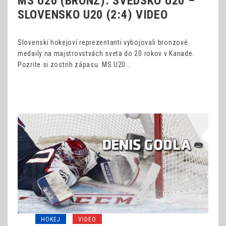
MS U20 (BRONZ): ŠVÉDSKO U20 –
SLOVENSKO U20 (2:4) VIDEO
Slovenskí hokejoví reprezentanti vybojovali bronzové
medaily na majstrovstvách sveta do 20 rokov v Kanade.
Pozrite si zostrih zápasu. MS U20…
HOKEJ
VIDEO