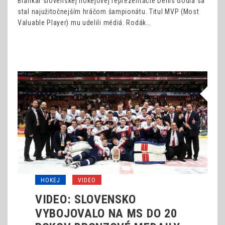
Brankár slovenskej hokejovej reprezentácie Denis Godla sa
stal najužitočnejším hráčom šampionátu. Titul MVP (Most
Valuable Player) mu udelili médiá. Rodák…
HOKEJ
VIDEO
VIDEO: SLOVENSKO
VYBOJOVALO NA MS DO 20