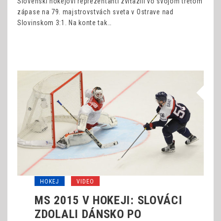
Slovenskí hokejoví reprezentanti zvíťazili vo svojom treťom
zápase na 79. majstrovstvách sveta v Ostrave nad
Slovinskom 3:1. Na konte tak…
HOKEJ
VIDEO
MS 2015 V HOKEJI: SLOVÁCI
ZDOLALI DÁNSKO PO