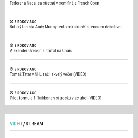
Federer a Nadal sa stretnú v semifinále French Open
8 ROKOV AGO
Britský tenista Andy Murray tento rok skončí s tenisom definitívne
8 ROKOV AGO
Alexander Ovečkin si trúfol na Cháru
8 ROKOV AGO
Tomáš Tatar v NHL zažil skvelý večer (VIDEO)
8 ROKOV AGO
Pilot formule 1 Raikkonen si trosku viac uhol (VIDEO)
VIDEO
STREAM