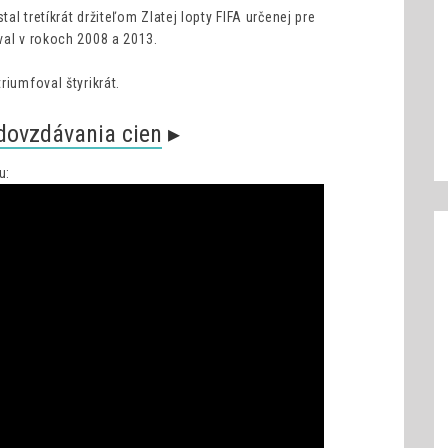
l tretíkrát držiteľom Zlatej lopty FIFA určenej pre
val v rokoch 2008 a 2013.
riumfoval štyrikrát.
odovzdávania cien
▸
u: