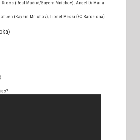
i Kroos (Real Madrid/Bayern Mníchov), Angel Di Maria
Robben (Bayern Mníchov), Lionel Messi (FC Barcelona)
roka)
)
čias?