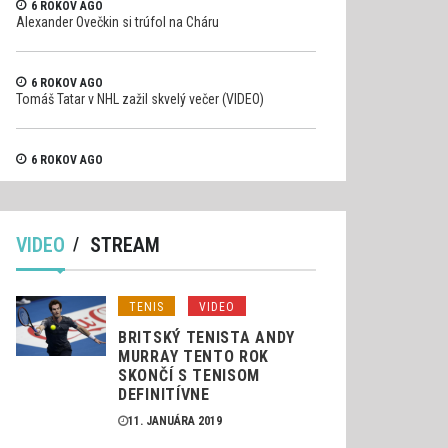
6 ROKOV AGO
Alexander Ovečkin si trúfol na Cháru
6 ROKOV AGO
Tomáš Tatar v NHL zažil skvelý večer (VIDEO)
6 ROKOV AGO
Pilot formule 1 Raikkonen si trosku viac uhol (VIDEO)
VIDEO
STREAM
TENIS
VIDEO
BRITSKÝ TENISTA ANDY
MURRAY TENTO ROK
SKONČÍ S TENISOM
DEFINITÍVNE
11. JANUÁRA 2019