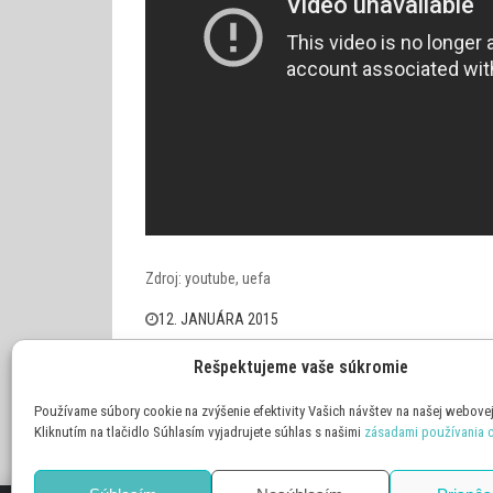
Zdroj: youtube, uefa
12. JANUÁRA 2015
Rešpektujeme vaše súkromie
Slovensko zostáva jediným kandidátom pre MS
Navigácia
2019 v hokeji
Používame súbory cookie na zvýšenie efektivity Vašich návštev na našej webovej
v
Kliknutím na tlačidlo Súhlasím vyjadrujete súhlas s našimi
zásadami používania 
článku