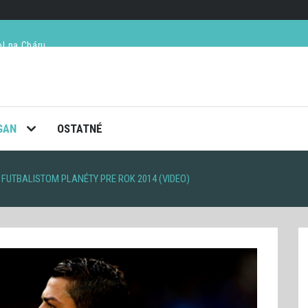
ol na Cháru
kvelý večer (VIDEO)
ú v semifinále French Open
ay tento rok skončí s tenisom definitívne
GAN
OSTATNÉ
FUTBALISTOM PLANÉTY PRE ROK 2014 (VIDEO)