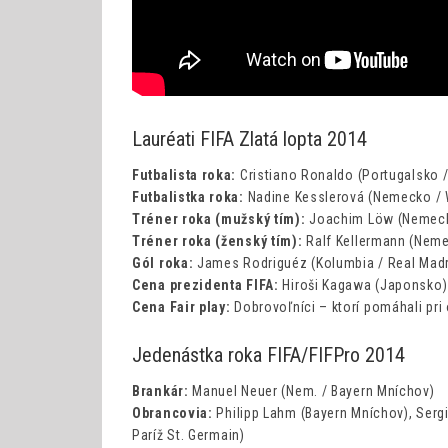
Lauréati FIFA Zlatá lopta 2014
Futbalista roka:
Cristiano Ronaldo (Portugalsko /
Futbalistka roka:
Nadine Kesslerová (Nemecko / 
Tréner roka (mužský tím):
Joachim Löw (Nemeck
Tréner roka (ženský tím):
Ralf Kellermann (Neme
Gól roka:
James Rodriguéz (Kolumbia / Real Mad
Cena prezidenta FIFA:
Hiroši Kagawa (Japonsko)
Cena Fair play:
Dobrovoľníci – ktorí pomáhali pri
Jedenástka roka FIFA/FIFPro 2014
Brankár:
Manuel Neuer (Nem. / Bayern Mníchov)
Obrancovia:
Philipp Lahm (Bayern Mníchov), Sergi
Paríž St. Germain)