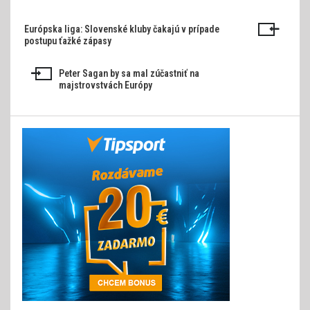
Európska liga: Slovenské kluby čakajú v prípade
Navigácia
postupu ťažké zápasy
v
Peter Sagan by sa mal zúčastniť na
článku
majstrovstvách Európy