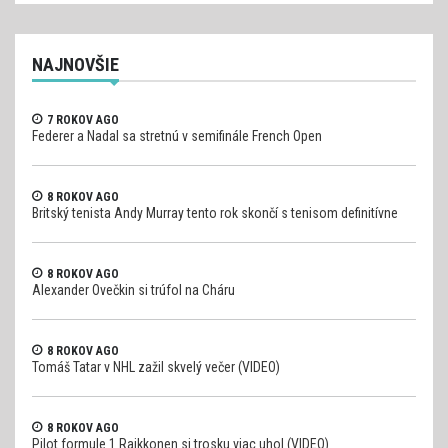
NAJNOVŠIE
7 ROKOV AGO
Federer a Nadal sa stretnú v semifinále French Open
8 ROKOV AGO
Britský tenista Andy Murray tento rok skončí s tenisom definitívne
8 ROKOV AGO
Alexander Ovečkin si trúfol na Cháru
8 ROKOV AGO
Tomáš Tatar v NHL zažil skvelý večer (VIDEO)
8 ROKOV AGO
Pilot formule 1 Raikkonen si trosku viac uhol (VIDEO)