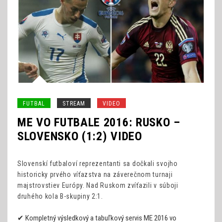
FUTBAL
STREAM
VIDEO
ME VO FUTBALE 2016: RUSKO –
SLOVENSKO (1:2) VIDEO
Slovenskí futbaloví reprezentanti sa dočkali svojho
historicky prvého víťazstva na záverečnom turnaji
majstrovstiev Európy. Nad Ruskom zvíťazili v súboji
druhého kola B-skupiny 2:1.
✔
Kompletný výsledkový a tabuľkový servis ME 2016 vo