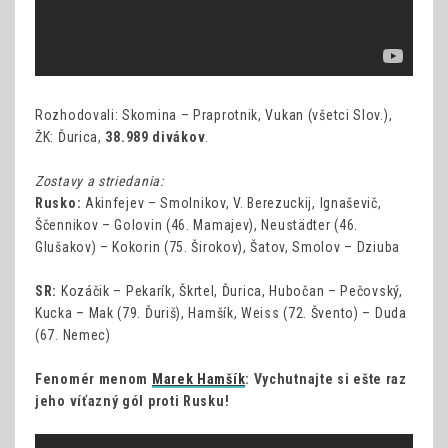
Rozhodovali: Skomina – Praprotnik, Vukan (všetci Slov.),
ŽK: Ďurica,
38.989 divákov
.
Zostavy a striedania:
Rusko:
Akinfejev – Smolnikov, V. Berezuckij, Ignaševič,
Ščennikov – Golovin (46. Mamajev), Neustädter (46.
Glušakov) – Kokorin (75. Širokov), Šatov, Smolov – Dziuba
SR:
Kozáčik – Pekarík, Škrtel, Ďurica, Hubočan – Pečovský,
Kucka – Mak (79. Ďuriš), Hamšík, Weiss (72. Švento) – Duda
(67. Nemec)
Fenomér menom
Marek Hamšík
: Vychutnajte si ešte raz
jeho víťazný gól proti Rusku!