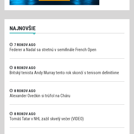
NAJNOVŠIE
7 ROKOV AGO
Federer a Nadal sa stretnú v semifinále French Open
8 ROKOV AGO
Britský tenista Andy Murray tento rok skončí s tenisom definitívne
8 ROKOV AGO
Alexander Ovečkin si trúfol na Cháru
8 ROKOV AGO
Tomáš Tatar v NHL zažil skvelý večer (VIDEO)