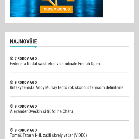
NAJNOVŠIE
7 ROKOV AGO
Federer a Nadal sa stretnú v semifinále French Open
8 ROKOV AGO
Britský tenista Andy Murray tento rok skončí s tenisom definitívne
8 ROKOV AGO
Alexander Ovečkin si trúfol na Cháru
8 ROKOV AGO
Tomáš Tatar v NHL zažil skvelý večer (VIDEO)