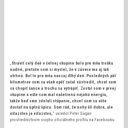
„
Stráviť celý deň v čelnej skupine bolo pre mňa trošku
nudné, pretože som si myslel, že v závere ma aj tak
utrhnú. Bol to pre mňa naozaj dlhý deň. Posledných päť
kilometrov som sa však opäť začal sústrediť, chcel som
sa chopiť šance a trochu sa vytrápiť. Zostal som v prvej
skupine a ešte som mal našetrenú nejakú energiu,
takže keď sme zdolali stúpanie, chcel som sa ešte
dostať na úplnú špicu. Som rád, že nohy šli dobre, ale
víťazstvo je víťazstvo,
” uviedol Peter Sagan
prostredníctvom svojho oficiálneho profilu na Facebooku.