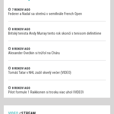
7 ROKOV AGO
Federer a Nadal sa stretnú v semifinále French Open
8 ROKOV AGO
Britský tenista Andy Murray tento rok skončí s tenisom definitívne
8 ROKOV AGO
Alexander Ovečkin si trúfol na Cháru
8 ROKOV AGO
Tomáš Tatar v NHL zažil skvelý večer (VIDEO)
8 ROKOV AGO
Pilot formule 1 Raikkonen si trosku viac uhol (VIDEO)
VIDEO
STREAM