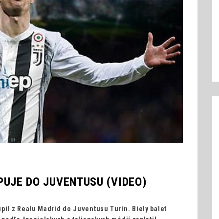
UJE DO JUVENTUSU (VIDEO)
úpil z Realu Madrid do Juventusu Turín. Biely balet