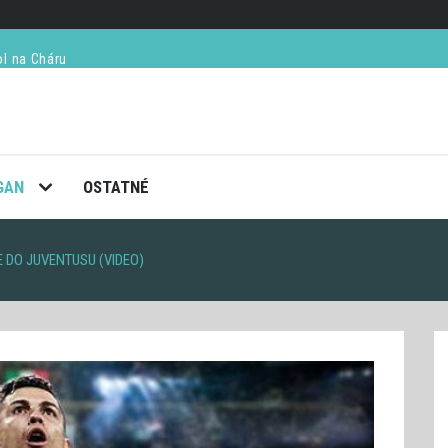
ol na Cháru
kvelý večer (VIDEO)
ú v semifinále French Open
ay tento rok skončí s tenisom definitívne
GAN
OSTATNÉ
 DO JUVENTUSU (VIDEO)