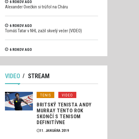
6 ROKOV AGO
Alexander Ovečkin si trúfol na Cháru
6 ROKOV AGO
Tomáš Tatar v NHL zažil skvelý večer (VIDEO)
6 ROKOV AGO
Pilot formule 1 Raikkonen si trosku viac uhol (VIDEO)
VIDEO
STREAM
TENIS
VIDEO
BRITSKÝ TENISTA ANDY
MURRAY TENTO ROK
SKONČÍ S TENISOM
DEFINITÍVNE
11. JANUÁRA 2019