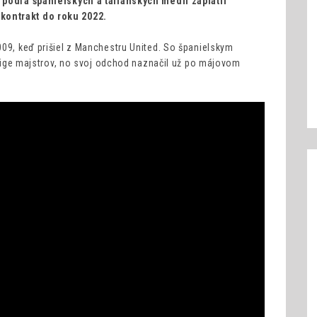
, podľa španielskych a talianskych médií zaplatil
kontrakt do roku 2022.
009, keď prišiel z Manchestru United. So španielskym
v Lige majstrov, no svoj odchod naznačil už po májovom