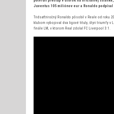
potvrdil prestup v utorok na oficiálnej stránke
Juventus 105 miliónov eur a Ronaldo podpísal 
Tridsaťtriročný Ronaldo pôsobil v Reale od roku 2
klubom vybojoval dva ligové tituly, štyri triumfy 
finále LM, v ktorom Real zdolal FC Liverpool 3:1.