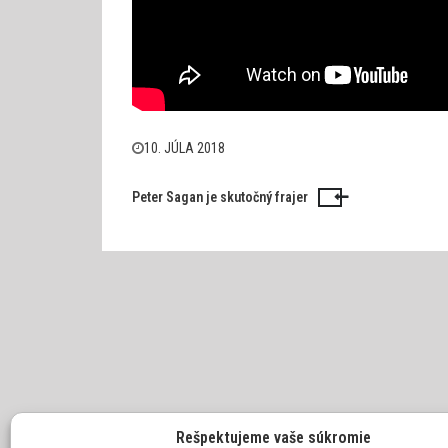
10. JÚLA 2018
Peter Sagan je skutočný frajer
Navigácia
v
článku
Rešpektujeme vaše súkromie