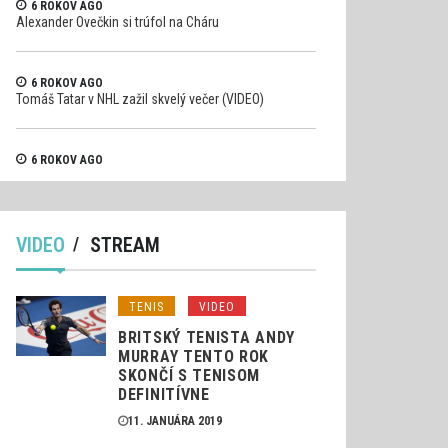
6 ROKOV AGO
Alexander Ovečkin si trúfol na Cháru
6 ROKOV AGO
Tomáš Tatar v NHL zažil skvelý večer (VIDEO)
6 ROKOV AGO
Pilot formule 1 Raikkonen si trosku viac uhol (VIDEO)
VIDEO
STREAM
TENIS
VIDEO
BRITSKÝ TENISTA ANDY
MURRAY TENTO ROK
SKONČÍ S TENISOM
DEFINITÍVNE
11. JANUÁRA 2019