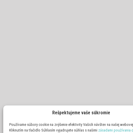
Rešpektujeme vaše súkromie
Používame súbory cookie na zvýšenie efektivity Vašich návštev na našej webovej
Kliknutím na tlačidlo Súhlasím vyjadrujete súhlas s našimi
zásadami používania 