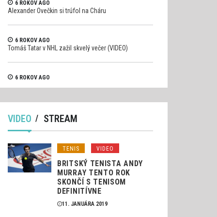
6 ROKOV AGO
Alexander Ovečkin si trúfol na Cháru
6 ROKOV AGO
Tomáš Tatar v NHL zažil skvelý večer (VIDEO)
6 ROKOV AGO
Pilot formule 1 Raikkonen si trosku viac uhol (VIDEO)
VIDEO
STREAM
TENIS
VIDEO
BRITSKÝ TENISTA ANDY
MURRAY TENTO ROK
SKONČÍ S TENISOM
DEFINITÍVNE
11. JANUÁRA 2019