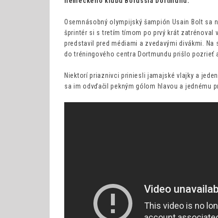
nemeckého klubu Borussia Dortmund.
Osemnásobný olympijský šampión Usain Bolt sa na
šprintér si s tretím tímom po prvý krát zatrénoval v
predstavil pred médiami a zvedavými divákmi. Na s
do tréningového centra Dortmundu prišlo pozrieť 
Niektorí priaznivci priniesli jamajské vlajky a j
sa im odvďačil pekným gólom hlavou a jednému pro