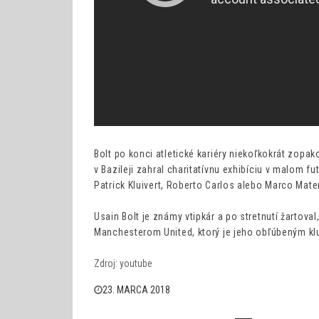
Bolt po konci atletické kariéry niekoľkokrát zopak
v Bazileji zahral charitatívnu exhibíciu v malom f
Patrick Kluivert, Roberto Carlos alebo Marco Mate
Usain Bolt je známy vtipkár a po stretnutí žarto
Manchesterom United, ktorý je jeho obľúbeným k
Zdroj: youtube
23. MARCA 2018