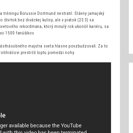
 tréningu Borussie Dortmund nestratil. Slávny jamajský
o štvrtok bez diváckej kulisy, ale v piatok (23.3) sa
vetového rekordmana, ktorý minulý rok ukončil kariéru, sa
asi 1500 fanúšikov.
edenásťnásobného majstra sveta hlasne povzbudzovali. Za to
tihráčovi prestrčil loptu pomedzi nohy.