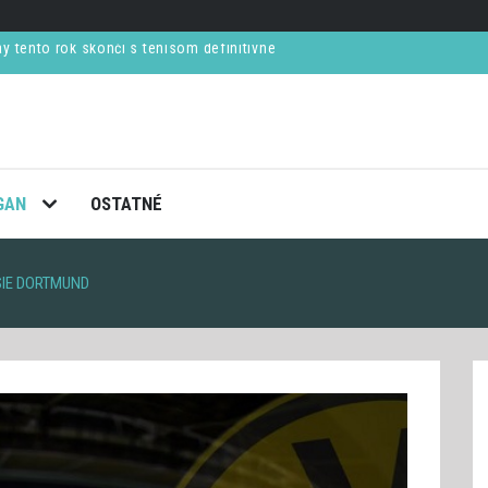
ol na Cháru
kvelý večer (VIDEO)
ú v semifinále French Open
ay tento rok skončí s tenisom definitívne
GAN
OSTATNÉ
SIE DORTMUND