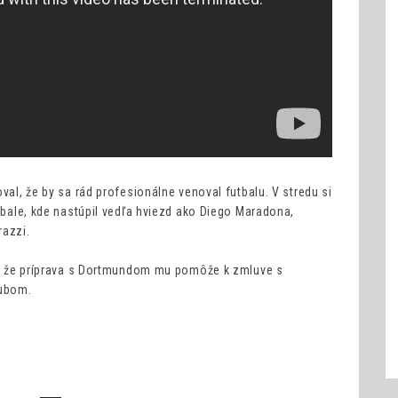
oval, že by sa rád profesionálne venoval futbalu. V stredu si
utbale, kde nastúpil vedľa hviezd ako Diego Maradona,
razzi.
val, že príprava s Dortmundom mu pomôže k zmluve s
lubom.