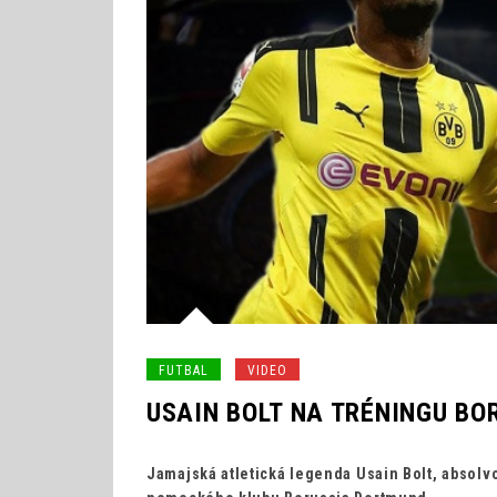
FUTBAL
VIDEO
USAIN BOLT NA TRÉNINGU BO
Jamajská atletická legenda Usain Bolt, absolvov