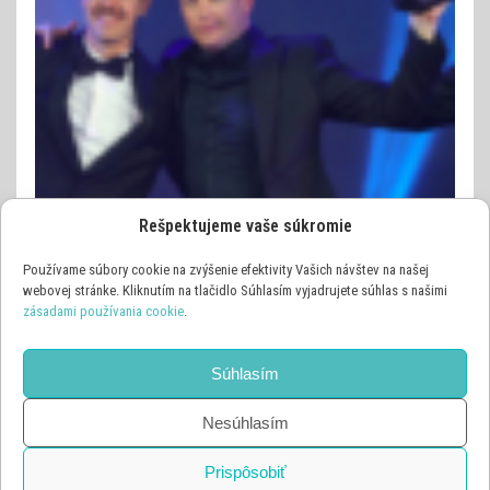
Rešpektujeme vaše súkromie
Používame súbory cookie na zvýšenie efektivity Vašich návštev na našej
webovej stránke. Kliknutím na tlačidlo Súhlasím vyjadrujete súhlas s našimi
zásadami používania cookie
.
OSTATNÉ ŠPORTY
VIDEO
PILOT FORMULE 1 RAIKKONEN SI TROSKU VIAC UHOL
(VIDEO)
Súhlasím
9. DECEMBRA 2018
Nesúhlasím
Prispôsobiť