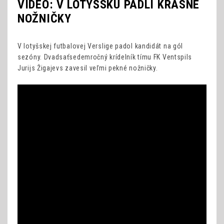
VIDEO: V LOTYŠSKU PADLI KRÁSNE
NOŽNIČKY
V lotyšskej futbalovej Verslige padol kandidát na gól
sezóny. Dvadsaťsedemročný krídelník tímu FK Ventspils
Jurijs Žigajevs zavesil veľmi pekné nožničky.